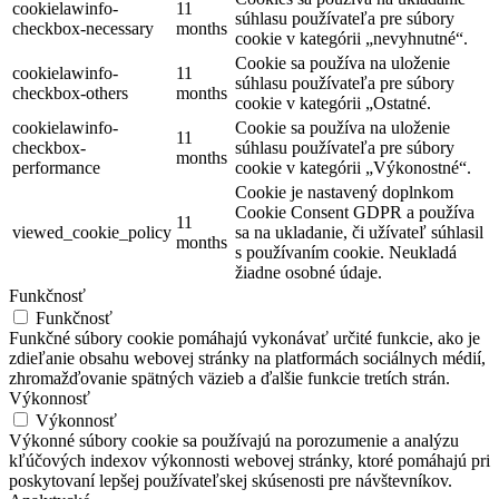
cookielawinfo-
11
súhlasu používateľa pre súbory
checkbox-necessary
months
cookie v kategórii „nevyhnutné“.
Cookie sa používa na uloženie
cookielawinfo-
11
súhlasu používateľa pre súbory
checkbox-others
months
cookie v kategórii „Ostatné.
cookielawinfo-
Cookie sa používa na uloženie
11
checkbox-
súhlasu používateľa pre súbory
months
performance
cookie v kategórii „Výkonostné“.
Cookie je nastavený doplnkom
Cookie Consent GDPR a používa
11
viewed_cookie_policy
sa na ukladanie, či užívateľ súhlasil
months
s používaním cookie. Neukladá
žiadne osobné údaje.
Funkčnosť
Funkčnosť
Funkčné súbory cookie pomáhajú vykonávať určité funkcie, ako je
zdieľanie obsahu webovej stránky na platformách sociálnych médií,
zhromažďovanie spätných väzieb a ďalšie funkcie tretích strán.
Výkonnosť
Výkonnosť
Výkonné súbory cookie sa používajú na porozumenie a analýzu
kľúčových indexov výkonnosti webovej stránky, ktoré pomáhajú pri
poskytovaní lepšej používateľskej skúsenosti pre návštevníkov.