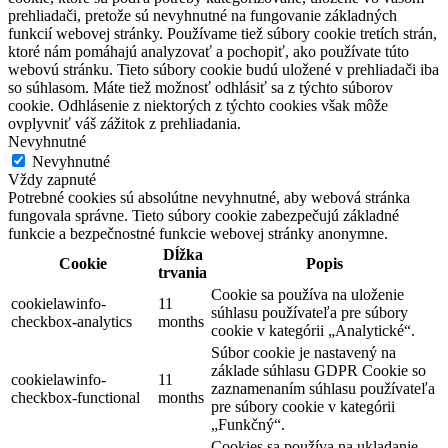
prehliadači, pretože sú nevyhnutné na fungovanie základných
funkcií webovej stránky. Používame tiež súbory cookie tretích strán,
ktoré nám pomáhajú analyzovať a pochopiť, ako používate túto
webovú stránku. Tieto súbory cookie budú uložené v prehliadači iba
so súhlasom. Máte tiež možnosť odhlásiť sa z týchto súborov
cookie. Odhlásenie z niektorých z týchto cookies však môže
ovplyvniť váš zážitok z prehliadania.
Nevyhnutné
Nevyhnutné
Vždy zapnuté
Potrebné cookies sú absolútne nevyhnutné, aby webová stránka
fungovala správne. Tieto súbory cookie zabezpečujú základné
funkcie a bezpečnostné funkcie webovej stránky anonymne.
Dĺžka
Cookie
Popis
trvania
Cookie sa používa na uloženie
cookielawinfo-
11
súhlasu používateľa pre súbory
checkbox-analytics
months
cookie v kategórii „Analytické“.
Súbor cookie je nastavený na
základe súhlasu GDPR Cookie so
cookielawinfo-
11
zaznamenaním súhlasu používateľa
checkbox-functional
months
pre súbory cookie v kategórii
„Funkčný“.
Cookies sa používa na ukladanie