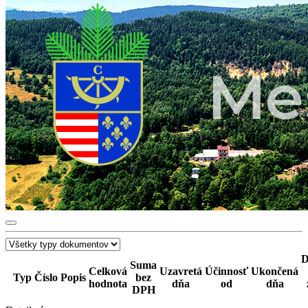
D
Suma
Celková
Uzavretá
Účinnosť
Ukončená
Typ
Číslo
Popis
bez
hodnota
dňa
od
dňa
DPH