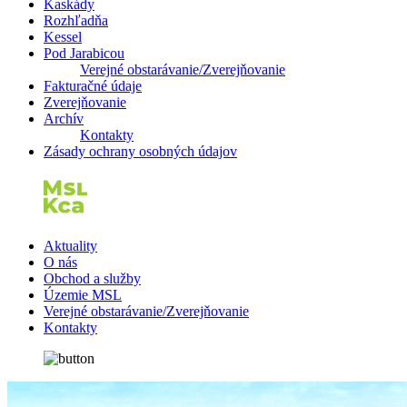
Kaskády
Rozhľadňa
Kessel
Pod Jarabicou
Verejné obstarávanie/Zverejňovanie
Fakturačné údaje
Zverejňovanie
Archív
Kontakty
Zásady ochrany osobných údajov
Aktuality
O nás
Obchod a služby
Územie MSL
Verejné obstarávanie/Zverejňovanie
Kontakty