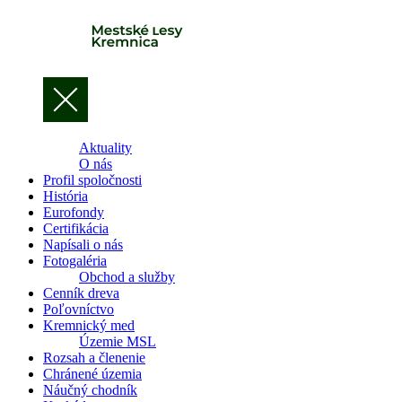
Aktuality
O nás
Profil spoločnosti
História
Eurofondy
Certifikácia
Napísali o nás
Fotogaléria
Obchod a služby
Cenník dreva
Poľovníctvo
Kremnický med
Územie MSL
Rozsah a členenie
Chránené územia
Náučný chodník